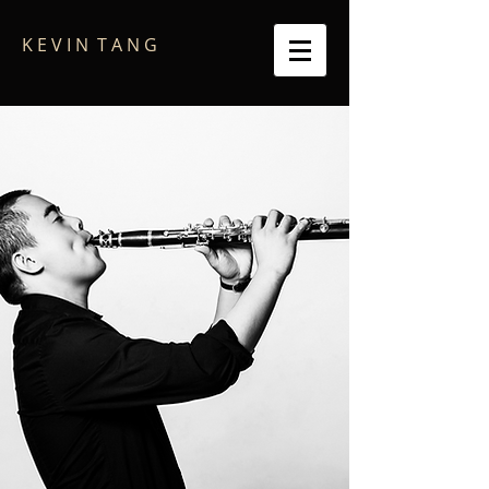
K E V I N T A N G